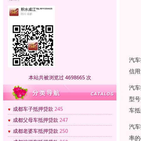
汽车
信用
本站共被浏览过 4698665 次
汽车
型号
成都车子抵押贷款
245
车抵
成都父母车抵押贷款
247
汽车
成都老婆车抵押贷款
250
率的