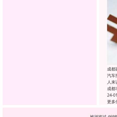
成都
汽车
人来
成都
24-0
更多
被浏览过 469