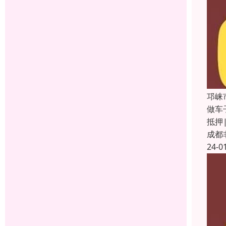
邛崃
做车
抵押
成都
24-0