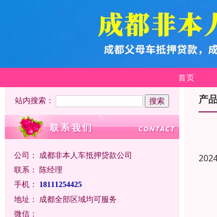
首页
产
站内搜索：
公司：
成都非本人车抵押贷款公司
202
联系：
陈经理
手机：
18111254425
地址：
成都全部区域均可服务
微信：