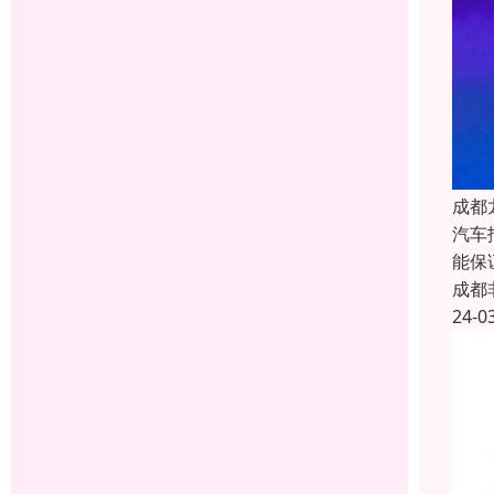
成都
汽车
能保
成都
24-0