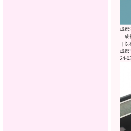
成都
成都
｜以
成都
24-0