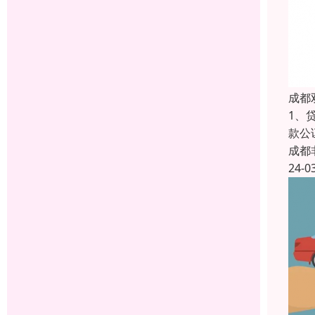
成都
1、
款公
成都
24-0