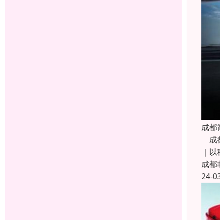
成都
成都
｜以
成都
24-0