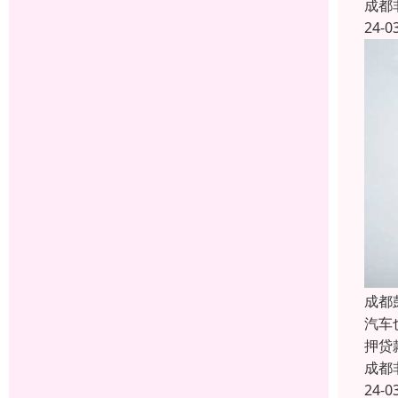
成都
24-0
成都
汽车
押贷
成都
24-0