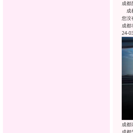
成都
成都
您没
成都
24-0
成都
成都