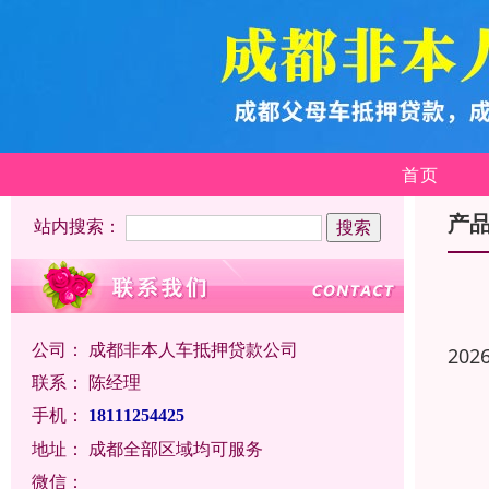
首页
产
站内搜索：
公司：
成都非本人车抵押贷款公司
202
联系：
陈经理
手机：
18111254425
地址：
成都全部区域均可服务
微信：