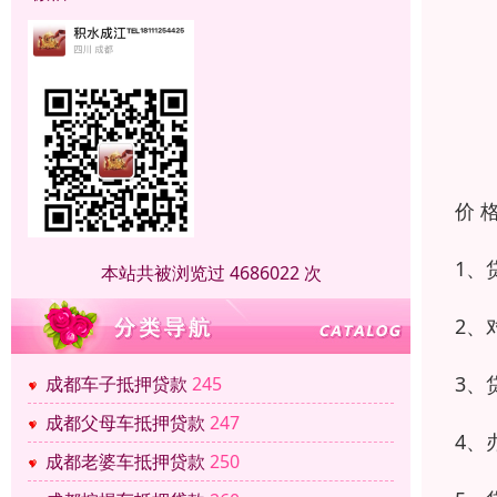
价 
1、
本站共被浏览过 4686022 次
2、
3、
成都车子抵押贷款
245
成都父母车抵押贷款
247
4、
成都老婆车抵押贷款
250