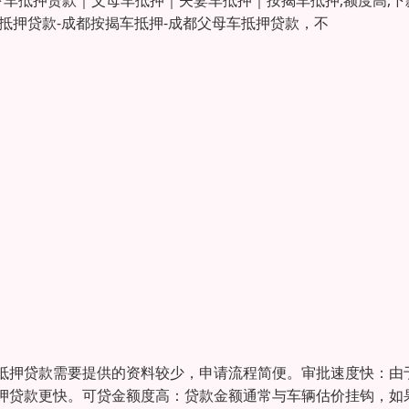
下车抵押贷款｜父母车抵押｜夫妻车抵押｜按揭车抵押,额度高,下
车抵押贷款-成都按揭车抵押-成都父母车抵押贷款，不
抵押贷款需要提供的资料较少，申请流程简便。审批速度快：由
押贷款更快。可贷金额度高：贷款金额通常与车辆估价挂钩，如