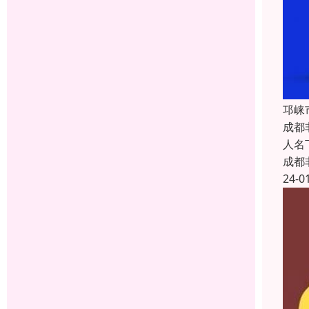
邛崃
成都
人名
成都
24-0