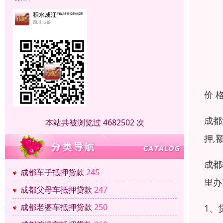
价 
成都
本站共被浏览过 4682502 次
押,
成都
成都车子抵押贷款
245
里办
成都父母车抵押贷款
247
成都老婆车抵押贷款
250
1、