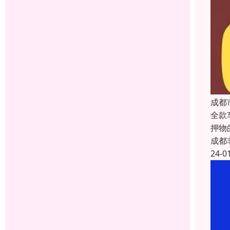
成都
全款
押物
成都
24-0