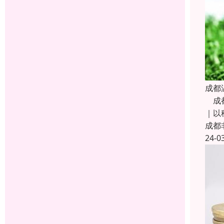
成都
成都
｜以
成都
24-0