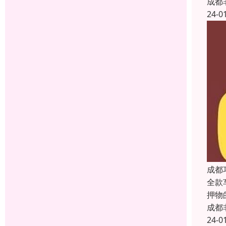
成都
24-0
成都
全款
押物
成都
24-0