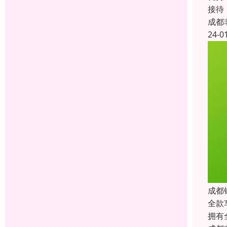
接待
成都
24-0
成都
全款
拥有