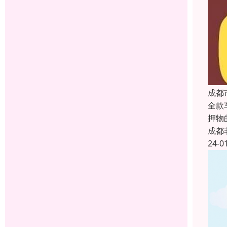
成都
全款
押物
成都
24-0