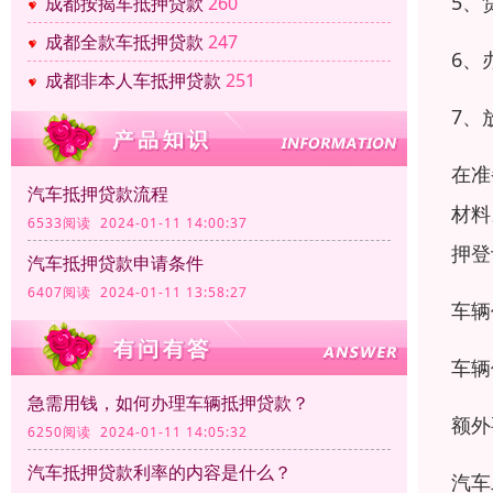
5、
成都按揭车抵押贷款
260
成都全款车抵押贷款
247
6、
成都非本人车抵押贷款
251
7、
在准
汽车抵押贷款流程
材料
6533阅读 2024-01-11 14:00:37
押登
汽车抵押贷款申请条件
6407阅读 2024-01-11 13:58:27
车辆
车辆
急需用钱，如何办理车辆抵押贷款？
额外
6250阅读 2024-01-11 14:05:32
汽车抵押贷款利率的内容是什么？
汽车