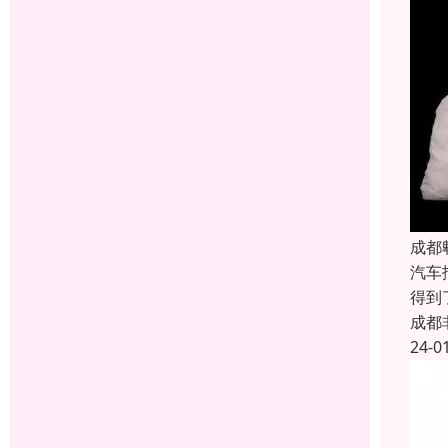
成都
汽车
得到
成都
24-0