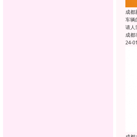
成都
车辆
请人
成都
24-0
成都