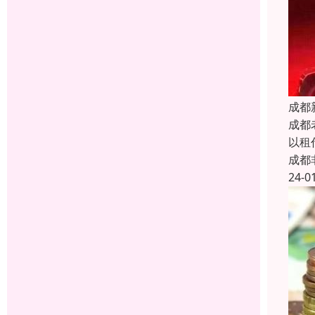
成都
成都
以租
成都
24-0