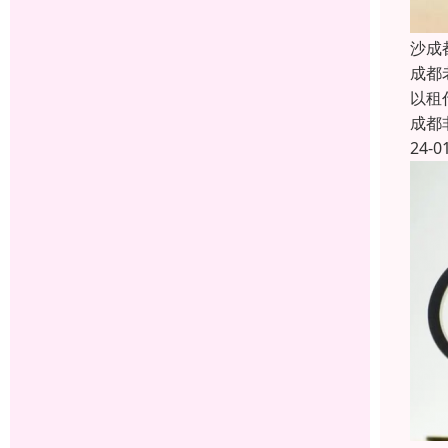
沙成
成都
以租
成都
24-0