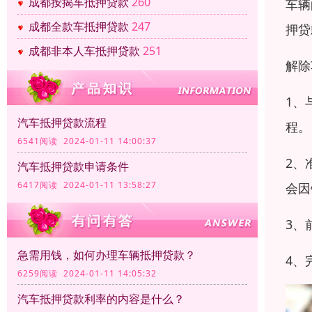
成都按揭车抵押贷款
260
车辆
成都全款车抵押贷款
247
押贷
成都非本人车抵押贷款
251
解除
1、
汽车抵押贷款流程
程。
6541阅读 2024-01-11 14:00:37
2、
汽车抵押贷款申请条件
6417阅读 2024-01-11 13:58:27
会因
3、
急需用钱，如何办理车辆抵押贷款？
4、
6259阅读 2024-01-11 14:05:32
汽车抵押贷款利率的内容是什么？