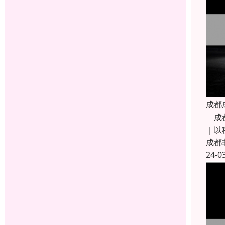
成都
成都
｜以
成都
24-0