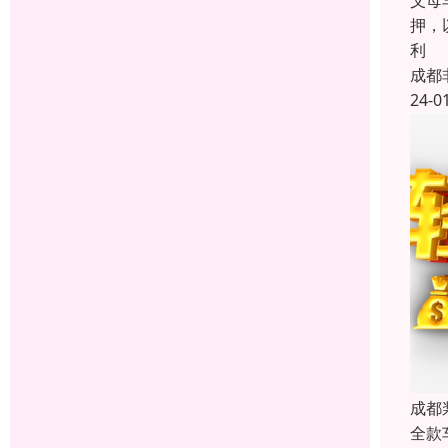
父母
押，
利
成都
24-0
成都
全款