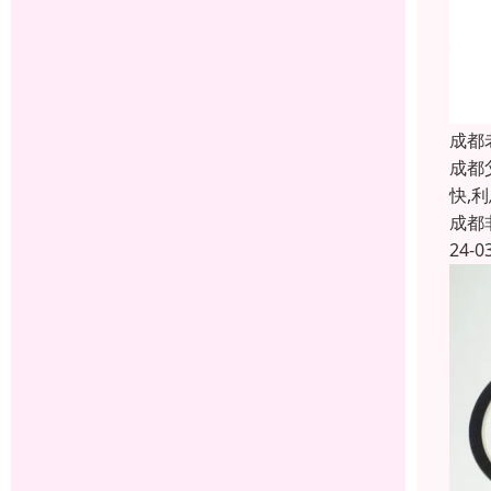
成都
成都
快,
成都
24-0