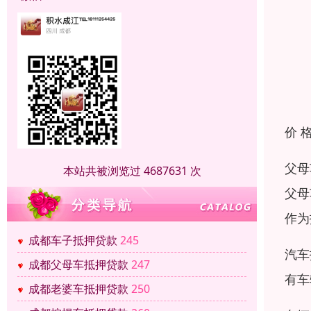
价 
父母
本站共被浏览过 4687631 次
父母
作为
成都车子抵押贷款
245
汽车
成都父母车抵押贷款
247
有车
成都老婆车抵押贷款
250