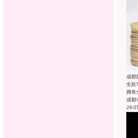
成都
全款
拥有
成都
24-0