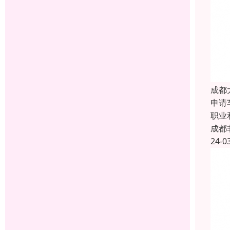
成都
申请
职业
成都
24-0