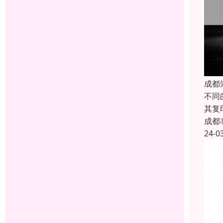
成都
不同
其复
成都
24-0