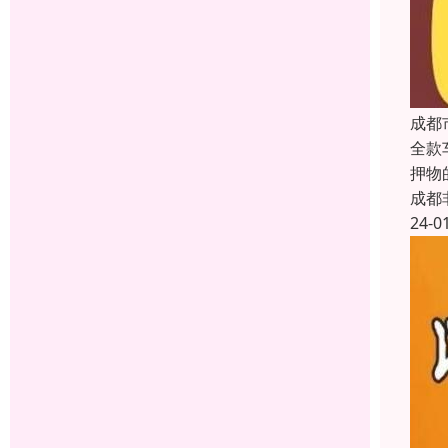
成都
全款
押物
成都
24-0