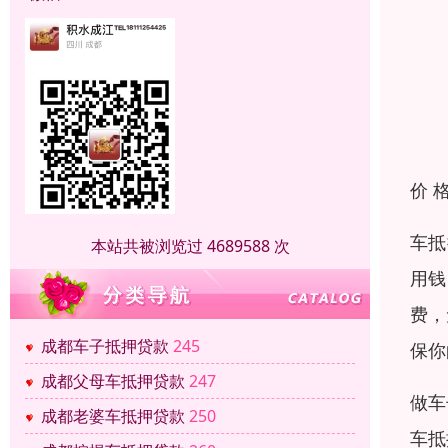
价 
车抵
本站共被浏览过 4689588 次
用钱
费，
成都车子抵押贷款
245
保你
成都父母车抵押贷款
247
做车
成都老婆车抵押贷款
250
车抵