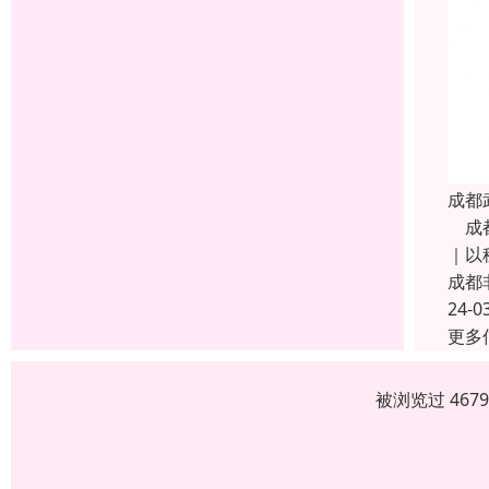
成都
成都
｜以
成都
24-0
更多
被浏览过 467