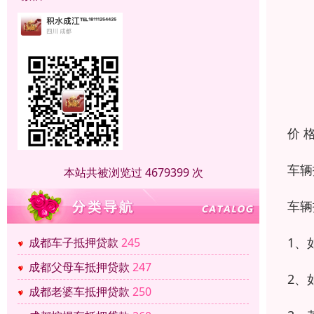
价 
车辆
本站共被浏览过 4679399 次
车辆
1、
成都车子抵押贷款
245
成都父母车抵押贷款
247
2、
成都老婆车抵押贷款
250