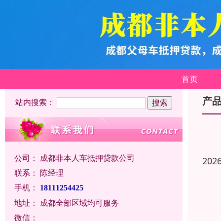
首页
产
站内搜索：
公司：
成都非本人车抵押贷款公司
202
联系：
陈经理
手机：
18111254425
地址：
成都全部区域均可服务
微信：